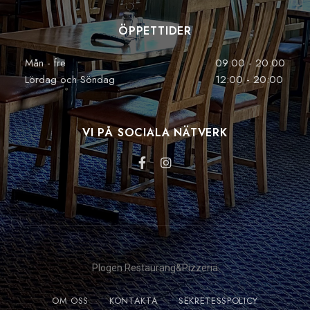
ÖPPETTIDER
Mån - fre
09:00 - 20:00
Lördag och Söndag
12:00 - 20:00
VI PÅ SOCIALA NÄTVERK
Plogen Restaurang&Pizzeria
OM OSS
KONTAKTA
SEKRETESSPOLICY